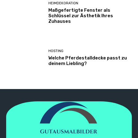
HEIMDEKORATION
Maßgefertigte Fenster als
Schlüssel zur Ästhetik Ihres
Zuhauses
HOSTING
Welche Pferdestalldecke passt zu
deinem Liebling?