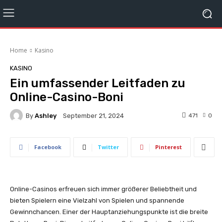
Home
Kasino
KASINO
Ein umfassender Leitfaden zu
Online-Casino-Boni
By
Ashley
471
0
September 21, 2024
Facebook
Twitter
Pinterest
Online-Casinos erfreuen sich immer größerer Beliebtheit und
bieten Spielern eine Vielzahl von Spielen und spannende
Gewinnchancen. Einer der Hauptanziehungspunkte ist die breite