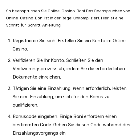
So beanspruchen Sie Online-Casino-Boni Das Beanspruchen von
Online-Casino-Boni ist in der Regel unkompliziert. Hier ist eine
Schritt-für-Schritt-Anleitung:
Registrieren Sie sich: Erstellen Sie ein Konto im Online-
Casino.
Verifizieren Sie Ihr Konto: Schließen Sie den
Verifizierungsprozess ab, indem Sie die erforderlichen
Dokumente einreichen.
Tätigen Sie eine Einzahlung: Wenn erforderlich, leisten
Sie eine Einzahlung, um sich für den Bonus zu
qualifizieren.
Bonuscode eingeben: Einige Boni erfordern einen
bestimmten Code. Geben Sie diesen Code während des
Einzahlungsvorgangs ein.