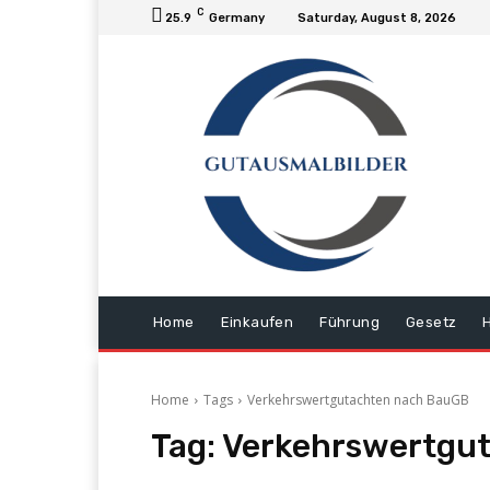
C
25.9
Germany
Saturday, August 8, 2026
Home
Einkaufen
Führung
Gesetz
Home
Tags
Verkehrswertgutachten nach BauGB
Tag:
Verkehrswertgu